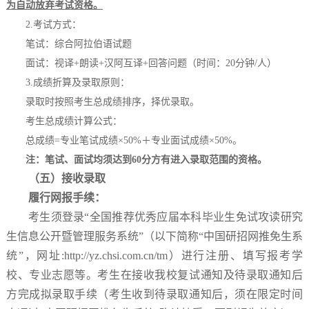
为自动放弃
考试
资格。
2.
考试方式：
笔试：综合阿拉伯语试题
面试：视译+朗读+汉阿互译+回答问题（时间：20分钟/人）
3.
成绩折算及录取原则：
录取时按照考生总成绩排序，择优录取。
考生总成绩计算公式：
总成绩=专业笔试成绩×50%＋专业面试成绩×50%。
注：笔试、面试均须达到60分方有进入录取范围的资格。
（五）接收录取
履行网报手续：
考生须登录“全国推荐优秀应届本科毕业生免试攻读研究
生信息公开暨管理服务系统”（以下简称“中国研招网推免生系
统”，网址
:http://yz.chsi.com.cn/tm
）进行注册、填写报考学
校、专业志愿等。考生在接收我校复试通知及待录取通知后
方完成拟录取手续（考生收到待录取通知后，须在限定时间