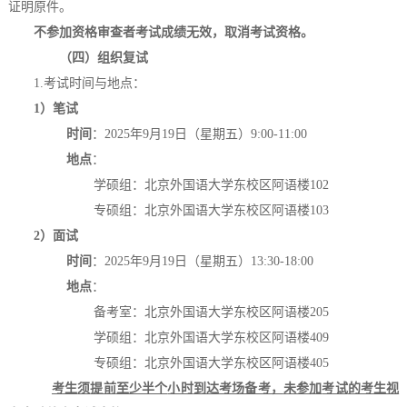
证明原件。
不参加资格审查者考试成绩无效，取消考试资格。
（四）组织复试
1.
考试时间与地点：
1）笔试
时间
：2025年
9
月19日（星期五）9:
0
0-11:00
地点
：
学硕组：北京外国语大学东校区阿语楼102
专硕组：北京外国语大学东校区阿语楼103
2
）面试
时间
：2025年
9
月19日（星期五）
13
:
3
0-
18
:
0
0
地点
：
备考室：北京外国语大学东校区阿语楼2
05
学硕组：北京外国语大学东校区阿语楼4
0
9
专硕组：北京外国语大学东校区阿语楼4
0
5
考生
须
提前
至少半个
小时
到达考场备考，
未参加
考试
的考生视