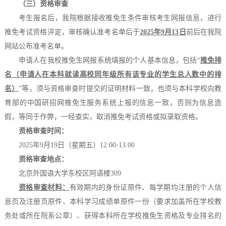
（三）资格审查
考生报名后，
我
院根据接收推免生条件审核考生网报信息，进行
推免考试资格评定，审核确认准考名单后于
2025年9月13日
前后在
我
院
网站公布准考名单。
申请人在我校推免生网报系统填报的个人基本信息，包括“
推免排
名（申请人在本科就读高校同年级所有该专业的学生总人数中的排
名）
”等，须与资格审查时提交的证明材料一致，也须与本科学校向教
育部的中国研招网推免生服务系统上报的信息一致，否则为信息造
假，等同于作弊，一经查实，取消推免考试资格或拟录取资格。
资格审查时间：
2
02
5年9月19日（星期五）
12
:
00
-1
3
:
00
资格审查地点：
北京外国语大学东校区阿语楼3
0
9
资格审查材料：
有效期内的身份证原件、每学期均注册的个人信
息页及注册页原件、本科学习成绩单原件一份（要求加盖所在学校教
务处或所在院系公章）、获得本科所在学校推免生资格及专业排名的