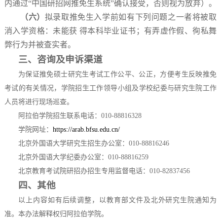
内通过“中国研招网推免生系统”确认接受，否则视为放弃）。
（六）
拟录取推免生入学前如有下列问题之一者将被取
消入学资格：未能获 得本科毕业证书；有弄虚作假、徇私舞
弊行为并被查实者。
三、
咨询及申诉渠道
为保证推免硕士研究生考试工作公平、公正，方便考生反映推免
考试的有关情况，学院招生工作领导小组及学校纪委与研究生院工作
人员将进行现场巡查。
阿拉伯学院招生联系电话：010-88816328
学院网址：
https://arab.bfsu.edu.cn/
北京外国语大学研究生招生办公室：010-88816246
北京外国语大学纪委办公室：010-88816259
北京教育考试院研招办招生专用监督电话：010-82837456
四、其他
以上内容如有后续调整，以教育部文件及北外研究生院通知为
准。本办法解释权归阿拉伯学院。